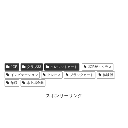
JCB
クラブ33
クレジットカード
JCBザ・クラス
インビテーション
クレヒス
ブラックカード
体験談
年収
非上場企業
スポンサーリンク