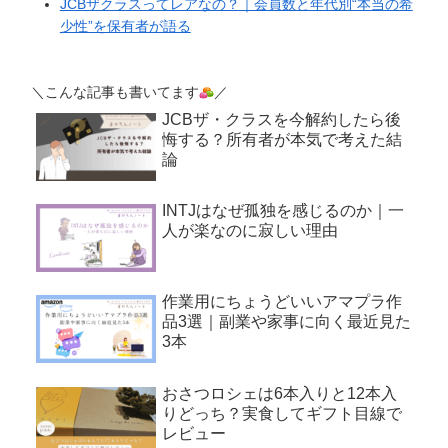
JCBザクラスってレアなの？｜会員数と年代別“本当の希
少性”を保有者が語る
＼こんな記事も書いてます
／
JCBザ・クラスを今解約したら後
悔する？所有者が本気で考えた結
論
INTJはなぜ孤独を感じるのか｜一
人が楽なのに寂しい理由
作業用にちょうどいいアマプラ作
品3選｜副業や家事に向く最近見た
3本
おさつロシェは6本入りと12本入
りどっち？実食してギフト目線で
レビュー