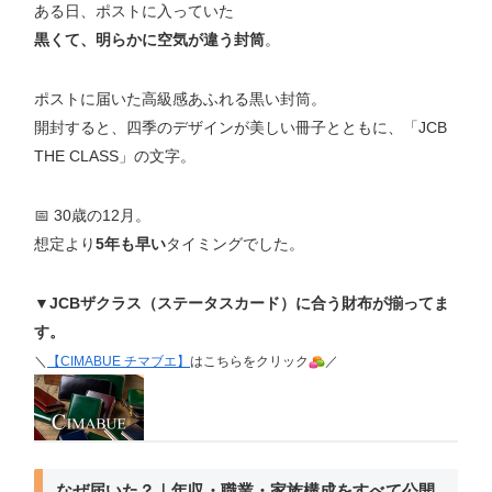
ある日、ポストに入っていた
黒くて、明らかに空気が違う封筒
。
ポストに届いた高級感あふれる黒い封筒。
開封すると、四季のデザインが美しい冊子とともに、「JCB
THE CLASS」の文字。
📅 30歳の12月。
想定より
5年も早い
タイミングでした。
▼JCBザクラス（ステータスカード）に合う財布が揃ってま
す。
＼
【CIMABUE チマブエ】
はこちらをクリック
／
なぜ届いた？｜年収・職業・家族構成をすべて公開