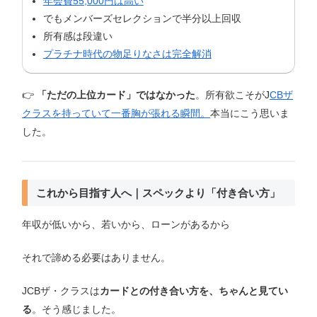
年会費55,000円は高い
でもメンバーズセレクションで半分以上回収
所有感は段違い
プラチナ時代の物足りなさは完全解消
👉
「ただの上位カード」ではなかった
。所有欲こそがJ
CBザ
クラスを持っていて一番胸が張れる瞬間。
本当にこう思いま
した。
これから目指す人へ｜スペックより「付き合い方」
年収が低いから、若いから、ローンがあるから
それで諦める必要はありません。
JCBザ・クラスは
カードとの付き合い方を、ちゃんと見てい
る
。そう感じました。