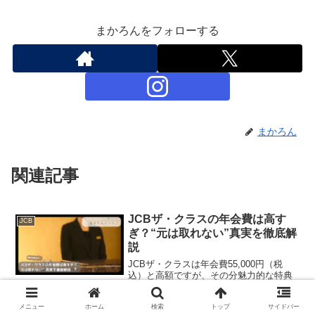
まかろんをフォローする
まかろん
関連記事
JCBザ・クラスの年会費は高す
JCB
ぎ？“元は取れない”真実を徹底解
説
JCBザ・クラスは年会費55,000円（税
込）と高額ですが、その分魅力的な特典
が多数付帯。しかし「元は取れるの
か？」と問われると答えはNO。本記事で
メニュー
ホーム
検索
トップ
サイドバー
は、実際の損益分岐点と、特典活用の現