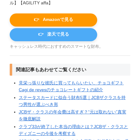
ル】【AGILITY affa】
Amazonで見る
楽天で見る
キャッシュレス時代におすすめのスマートな財布。
関連記事もあわせてご覧ください
見栄っ張りな彼氏に買ってもらいたい、チョコギフト
Cagi de revesのチョコレートギフトの紹介
ステータスカードに似合う財布5選｜JCBザクラスを持
つ男性が選ぶべき形
JCBザ・クラスの年会費は高すぎ？“元は取れない”真実
を徹底解説
クラブ33が終了した本当の理由とは？JCBザ・クラスと
ディズニーの今後を考察する