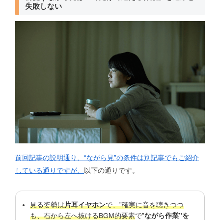
失敗しない
前回記事の説明通り、
“ながら見”の条件は別記事でもご紹介
している通りですが、
以下の通りです。
見る姿勢は
片耳イヤホン
で、”確実に音を聴きつつ
も、右から左へ抜けるBGM的要素
で”
ながら作業”を