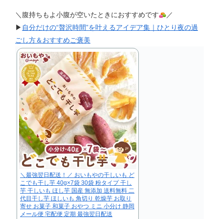
＼腹持ちもよ小腹が空いたときにおすすめです
／
▶︎
自分だけの“贅沢時間”を叶えるアイデア集｜ひとり夜の過
ごし方＆おすすめご褒美
＼最強翌日配送！／ おいもやの干しいも ど
こでも干し芋 40g×7袋 30袋 粉タイプ 干し
芋 干しいも ほし芋 国産 無添加 送料無料 二
代目干し芋 ほしいも 角切り 乾燥芋 お取り
寄せ お菓子 和菓子 おやつ ミニ 小分け 静岡
メール便 宅配便 定期 最強翌日配送