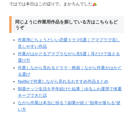
ではでは本日はこの辺りで。まかろんでした
同じように作業用作品を探している方はこちらもど
うぞ
作業用にちょうどいい恋愛ドラマ5選｜アマプラで流し
見しやすい作品
作業がはかどるアマプラながら見5選｜耳だけで追える
選び方
作業しながら見れるドラマ・映画｜ながら作業がはかど
る選び
Netflixで作業しながら見れるおすすめ作品まとめ
朝昼ナッツ生活を半年続けた結果｜ゆるふわ運用で体重
キープできた話
ながら作業は本当に捗る？副業が続く“効率が落ちる”使
い方