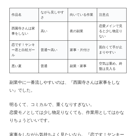
ながら見しやす
作品名
向いている作業
注意点
さ
恋愛メインで見
西園寺さんは家
高い
夜の副業
ると少し物足り
事をしない
ない
恋です！ヤンキ
面白くて手が止
ー君と白杖ガー
普通〜高い
家事・片付け
まりやすい
ル
空気は重め。終
悪い夏
普通
副業・家事
盤は見入る
副業中に一番流しやすいのは、『西園寺さんは家事をしな
い』でした。
明るくて、コミカルで、重くなりすぎない。
恋愛モノとしては少し物足りなくても、作業用としてはかな
りちょうどいいです。
家事をしながら気持ちよく見たいなら、『恋です！ヤンキー