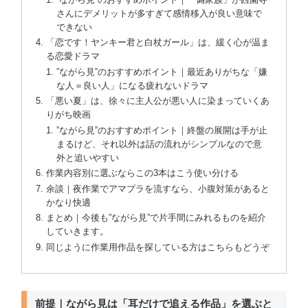
さんにデメリットが多すぎて感情移入が良い意味で
できない
「恋です！ヤンキー君と白杖ガール」は、緩く心が温ま
る恋愛ドラマ
”ながら見”のおすすめポイント｜最近ありがちな「嫌
な人＝良い人」になる疲れないドラマ
「悪い夏」は、徐々に主人公が悪い人に染まっていくあ
りがち映画
”ながら見”のおすすめポイント｜終盤の展開は手が止
まるけど、それ以外は話の流れがシンプルなので意
外と追いやすい
作業内容別に選ぶならこの3本はこう使い分ける
余談｜夜作業でアマプラを流すなら、小腹対策があると
かなり快適
まとめ｜今後も”ながら見”で片手間にみれるものを紹介
していきます。
同じように作業用作品を探している方はこちらもどうぞ
前提｜ながら見は「耳だけで追える作品」を選ぶと