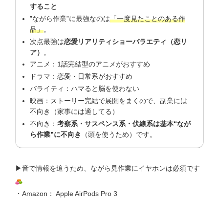
すること
”ながら作業”に最強なのは
「一度見たことのある作
品」
。
次点最強は
恋愛リアリティショーバラエティ（恋リ
ア）
。
アニメ：1話完結型のアニメがおすすめ
ドラマ：恋愛・日常系がおすすめ
バライティ：ハマると脳を使わない
映画：ストーリー完結で展開をまくので、副業には
不向き（家事には適してる）
不向き：
考察系・サスペンス系・伏線系は基本“なが
ら作業”に不向き
（頭を使うため）です。
▶︎
音で情報を追うため、ながら見作業にイヤホンは必須です
・Amazon： Apple AirPods Pro 3