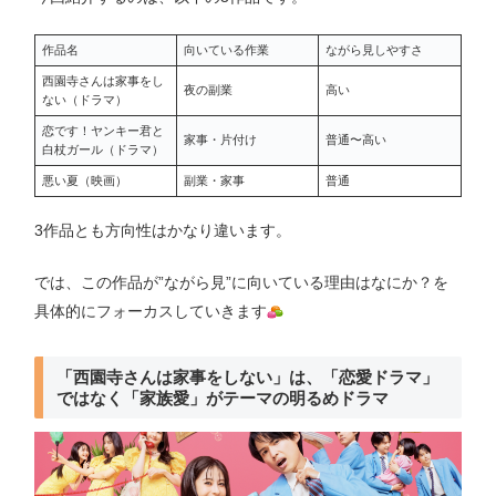
作品名
向いている作業
ながら見しやすさ
西園寺さんは家事をし
夜の副業
高い
ない（ドラマ）
恋です！ヤンキー君と
家事・片付け
普通〜高い
白杖ガール（ドラマ）
悪い夏（映画）
副業・家事
普通
3作品とも方向性はかなり違います。
では、この作品が”ながら見”に向いている理由はなにか？を
具体的にフォーカスしていきます
「西園寺さんは家事をしない」は、「恋愛ドラマ」
ではなく「家族愛」がテーマの明るめドラマ