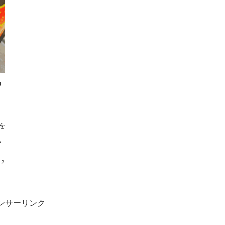
っ
を
ら
い
12
ンサーリンク