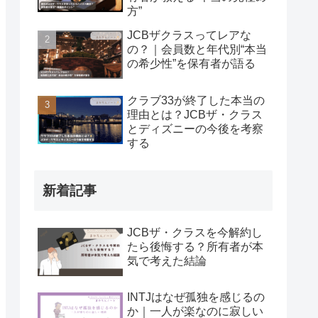
方”
JCBザクラスってレアな
の？｜会員数と年代別“本当
の希少性”を保有者が語る
クラブ33が終了した本当の
理由とは？JCBザ・クラス
とディズニーの今後を考察
する
新着記事
JCBザ・クラスを今解約し
たら後悔する？所有者が本
気で考えた結論
INTJはなぜ孤独を感じるの
か｜一人が楽なのに寂しい