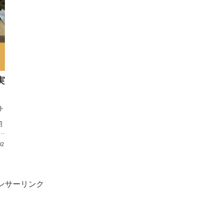
実
ト
ョ
紹
し
で
02
ンサーリンク