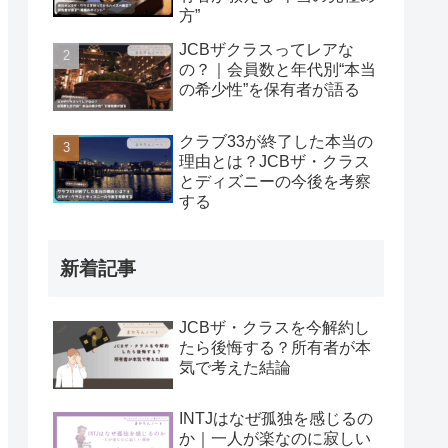
方”
JCBザクラスってレアな
の？｜会員数と年代別“本当
の希少性”を保有者が語る
クラブ33が終了した本当の
理由とは？JCBザ・クラス
とディズニーの今後を考察
する
新着記事
JCBザ・クラスを今解約し
たら後悔する？所有者が本
気で考えた結論
INTJはなぜ孤独を感じるの
か｜一人が楽なのに寂しい