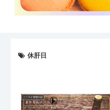
休肝日
こころと習慣の話