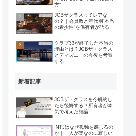
方”
JCBザクラスってレアな
の？｜会員数と年代別“本当
の希少性”を保有者が語る
クラブ33が終了した本当の
理由とは？JCBザ・クラス
とディズニーの今後を考察
する
新着記事
JCBザ・クラスを今解約し
たら後悔する？所有者が本
気で考えた結論
INTJはなぜ孤独を感じるの
か｜一人が楽なのに寂しい