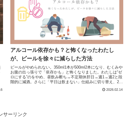
アルコール依存かも？と怖くなったわたし
が、ビールを徐々に減らした方法
続
ビールがやめられない。350ml1本が500ml2本になり、むくみや
い
お腹の出っ張りで「依存かも」と怖くなりました。わたしは“ゼ
ロにする”のをやめ、昼飲み断ち→不定期休肝日→週1→週2と段
階的に減酒。さらに「平日は飲まない」仕組みに切り替え、2週
間経過。無理しない減らし方を共有します。
16
2026.02.14
ンサーリンク