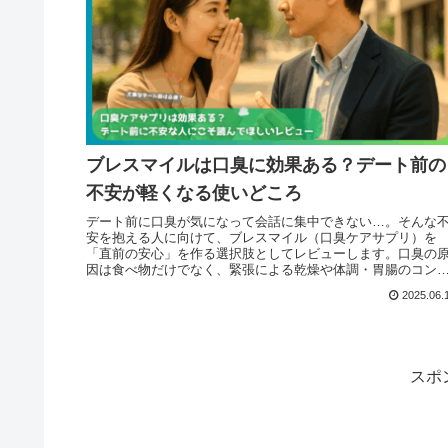
ブレスマイルは口臭に効果ある？デート前の
不安が軽くなる使いどころ
デート前に口臭が気になって会話に集中できない…。そんな
安を抱える人に向けて、ブレスマイル（口臭ケアサプリ）を
「直前の安心」を作る選択肢としてレビューします。口臭の
因は食べ物だけでなく、緊張による乾燥や体調・胃腸のコン
ィションなど複数。舐めるだけの手軽さ、味、続けやすさ、
2025.06.
金保証の考え方まで、期待値を上げすぎずに判断できるよう
理しました。
スポ