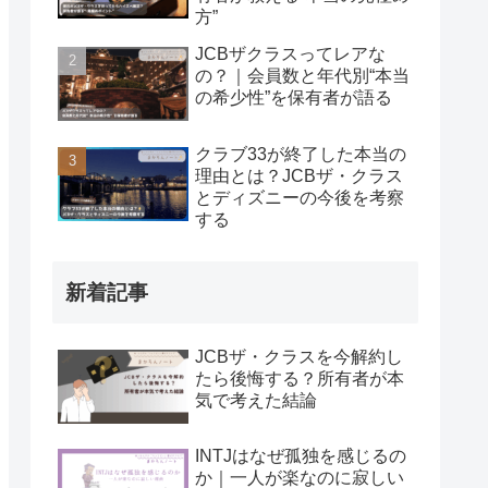
方”
JCBザクラスってレアな
の？｜会員数と年代別“本当
の希少性”を保有者が語る
クラブ33が終了した本当の
理由とは？JCBザ・クラス
とディズニーの今後を考察
する
新着記事
JCBザ・クラスを今解約し
たら後悔する？所有者が本
気で考えた結論
INTJはなぜ孤独を感じるの
か｜一人が楽なのに寂しい