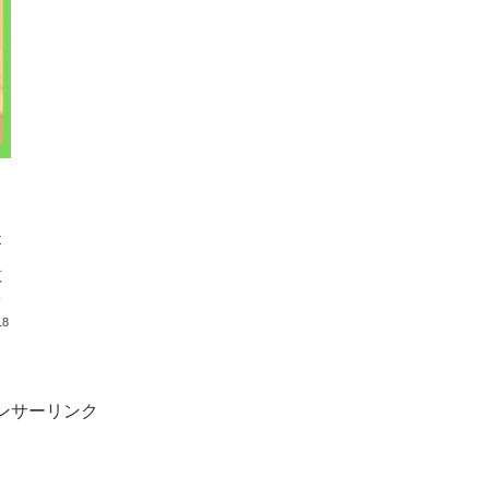
不
原
デ
返
18
整
ンサーリンク